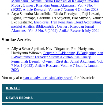
Memahami Toleransi Risiko Finansial di Kalangan Investor
Muda
,
Owner : Riset dan Jurnal Akuntansi: Vol. 7 No. 4
(2023): Article Research Volume 7 Nomor 4 Oktober 2023
Arya Samudra Mahardhika, Eliada Herwiyanti, Puji Lestari,
Agung Praptapa, Christina Tri Setyorini, Eko Suyono, Yanuar
Eko Restianto,
Eksplorasi Tren Penelitian Cloud Accounting
melalui Analisis Bibliometrik
,
Owner : Riset dan Jurnal
Akuntansi: Vol. 8 No. 3 (2024): Artikel Research July 2024
Similar Articles
Allysa Sekar Apriliani, Novi Dirgantari, Eko Hariyanto,
Hardiyanto Wibowo,
Pengaruh E-Planning, E-Budgeting, dan
E-Procurement Terhadap Sistem Akuntabilitas Kinerja
Pemerintah Daerah
,
Owner : Riset dan Jurnal Akuntansi: Vol.
7 No. 1 (2023): Article Research Volume 7 Issue 1, Januari
2023
You may also
start an advanced similarity search
for this article.
KONTAK
DEWAN REDAKSI