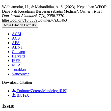
Widhiatmoko, H., & Mahardhika, A. S. (2023). Kepatuhan WPOP:
Dapatkah Kesadaran Berperan sebagai Mediasi?.
Owner : Riset
Dan Jurnal Akuntansi
,
7
(3), 2358-2370.
https://doi.org/10.33395/owner.v7i3.1463
More Citation Formats
ACM
ACS
APA
ABNT
Chicago
Harvard
IEEE
MLA
Turabian
Vancouver
Download Citation
Endnote/Zotero/Mendeley (RIS)
BibTeX
Issue