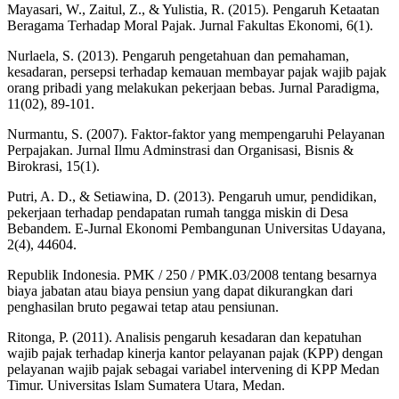
Mayasari, W., Zaitul, Z., & Yulistia, R. (2015). Pengaruh Ketaatan
Beragama Terhadap Moral Pajak. Jurnal Fakultas Ekonomi, 6(1).
Nurlaela, S. (2013). Pengaruh pengetahuan dan pemahaman,
kesadaran, persepsi terhadap kemauan membayar pajak wajib pajak
orang pribadi yang melakukan pekerjaan bebas. Jurnal Paradigma,
11(02), 89-101.
Nurmantu, S. (2007). Faktor-faktor yang mempengaruhi Pelayanan
Perpajakan. Jurnal Ilmu Adminstrasi dan Organisasi, Bisnis &
Birokrasi, 15(1).
Putri, A. D., & Setiawina, D. (2013). Pengaruh umur, pendidikan,
pekerjaan terhadap pendapatan rumah tangga miskin di Desa
Bebandem. E-Jurnal Ekonomi Pembangunan Universitas Udayana,
2(4), 44604.
Republik Indonesia. PMK / 250 / PMK.03/2008 tentang besarnya
biaya jabatan atau biaya pensiun yang dapat dikurangkan dari
penghasilan bruto pegawai tetap atau pensiunan.
Ritonga, P. (2011). Analisis pengaruh kesadaran dan kepatuhan
wajib pajak terhadap kinerja kantor pelayanan pajak (KPP) dengan
pelayanan wajib pajak sebagai variabel intervening di KPP Medan
Timur. Universitas Islam Sumatera Utara, Medan.