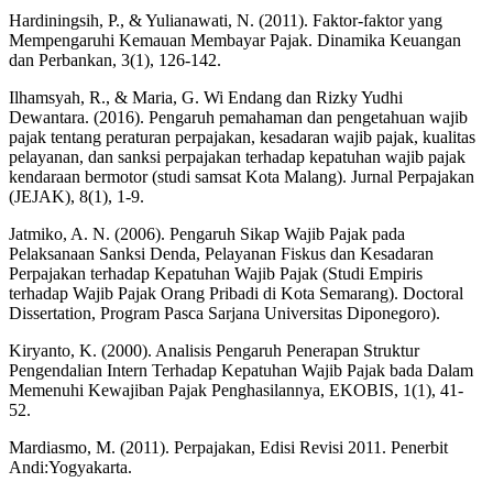
Hardiningsih, P., & Yulianawati, N. (2011). Faktor-faktor yang
Mempengaruhi Kemauan Membayar Pajak. Dinamika Keuangan
dan Perbankan, 3(1), 126-142.
Ilhamsyah, R., & Maria, G. Wi Endang dan Rizky Yudhi
Dewantara. (2016). Pengaruh pemahaman dan pengetahuan wajib
pajak tentang peraturan perpajakan, kesadaran wajib pajak, kualitas
pelayanan, dan sanksi perpajakan terhadap kepatuhan wajib pajak
kendaraan bermotor (studi samsat Kota Malang). Jurnal Perpajakan
(JEJAK), 8(1), 1-9.
Jatmiko, A. N. (2006). Pengaruh Sikap Wajib Pajak pada
Pelaksanaan Sanksi Denda, Pelayanan Fiskus dan Kesadaran
Perpajakan terhadap Kepatuhan Wajib Pajak (Studi Empiris
terhadap Wajib Pajak Orang Pribadi di Kota Semarang). Doctoral
Dissertation, Program Pasca Sarjana Universitas Diponegoro).
Kiryanto, K. (2000). Analisis Pengaruh Penerapan Struktur
Pengendalian Intern Terhadap Kepatuhan Wajib Pajak bada Dalam
Memenuhi Kewajiban Pajak Penghasilannya, EKOBIS, 1(1), 41-
52.
Mardiasmo, M. (2011). Perpajakan, Edisi Revisi 2011. Penerbit
Andi:Yogyakarta.