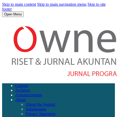
Skip to main content
Skip to main navigation menu
Skip to site
footer
Open Menu
Current
Archives
Announcements
About
About the Journal
Submissions
Privacy Statement