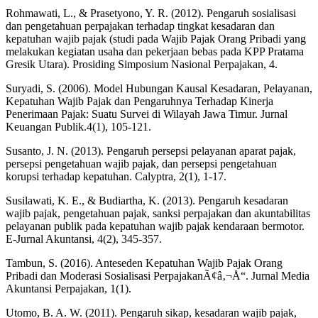
Rohmawati, L., & Prasetyono, Y. R. (2012). Pengaruh sosialisasi
dan pengetahuan perpajakan terhadap tingkat kesadaran dan
kepatuhan wajib pajak (studi pada Wajib Pajak Orang Pribadi yang
melakukan kegiatan usaha dan pekerjaan bebas pada KPP Pratama
Gresik Utara). Prosiding Simposium Nasional Perpajakan, 4.
Suryadi, S. (2006). Model Hubungan Kausal Kesadaran, Pelayanan,
Kepatuhan Wajib Pajak dan Pengaruhnya Terhadap Kinerja
Penerimaan Pajak: Suatu Survei di Wilayah Jawa Timur. Jurnal
Keuangan Publik.4(1), 105-121.
Susanto, J. N. (2013). Pengaruh persepsi pelayanan aparat pajak,
persepsi pengetahuan wajib pajak, dan persepsi pengetahuan
korupsi terhadap kepatuhan. Calyptra, 2(1), 1-17.
Susilawati, K. E., & Budiartha, K. (2013). Pengaruh kesadaran
wajib pajak, pengetahuan pajak, sanksi perpajakan dan akuntabilitas
pelayanan publik pada kepatuhan wajib pajak kendaraan bermotor.
E-Jurnal Akuntansi, 4(2), 345-357.
Tambun, S. (2016). Anteseden Kepatuhan Wajib Pajak Orang
Pribadi dan Moderasi Sosialisasi PerpajakanÃ¢â‚¬Å“. Jurnal Media
Akuntansi Perpajakan, 1(1).
Utomo, B. A. W. (2011). Pengaruh sikap, kesadaran wajib pajak,