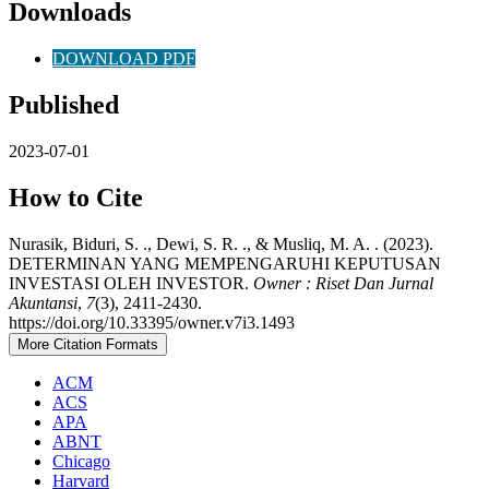
Downloads
DOWNLOAD PDF
Published
2023-07-01
How to Cite
Nurasik, Biduri, S. ., Dewi, S. R. ., & Musliq, M. A. . (2023).
DETERMINAN YANG MEMPENGARUHI KEPUTUSAN
INVESTASI OLEH INVESTOR.
Owner : Riset Dan Jurnal
Akuntansi
,
7
(3), 2411-2430.
https://doi.org/10.33395/owner.v7i3.1493
More Citation Formats
ACM
ACS
APA
ABNT
Chicago
Harvard