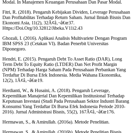
Modal. In Manajemen Keuangan Perusahaan Dan Pasar Modal.
Fitri, R. (2018). Pengaruh Kebijakan Dividen, Leverage Perusahaan
Dan Profitabilitas Terhadap Return Saham. Jurnal Ilmiah Bisnis Dan
Ekonomi Asia, 11(2), 32Ã¢â‚¬â€œ37.
Https://Doi.Org/10.32812/Jibeka.V11i2.43
Ghozali, I. (2016). Aplikasi Analisis Multivariete Dengan Program
IBM SPSS 23 (Cetakan VI). Badan Penerbit Universitas
Diponegoro.
Hendri, E. (2015). Pengaruh Debt To Asset Ratio (DAR), Long
Term Debt To Equity Ratio (LTDER) Dan Net Profit Margin
(NPM) Terhadap Harga Saham Pada Perusahaan Perbankan Yang
Terdaftar Di Bursa Efek Indonesia. Media Wahana Ekonomika,
12(2), 1Ã¢â‚¬â€œ19.
Herdianti, W., & Husaini, A. (2018). Pengaruh Leverage,
Kepemilikan Manajerial Dan Kepemilikan Institusional Terhadap
Keputusan Investasi (Studi Pada Perusahaan Sektor Industri Barang
Konsumsi Yang Terdaftar Di Bursa Efek Indonesia Periode 2010-
2016). Jurnal Administrasi Bisnis, 55(2), 167Ã¢â‚¬â€œ176.
Hermawan, S., & Amirullah. (2016a). Metode Penelitian.
Hermawan, S., & Amirullah. (2016b). Metode Penelitian Bisnis