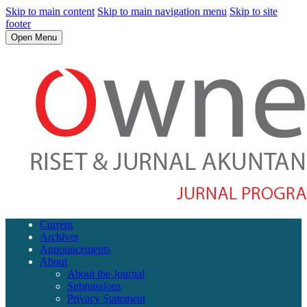
Skip to main content
Skip to main navigation menu
Skip to site
footer
Open Menu
Current
Archives
Announcements
About
About the Journal
Submissions
Privacy Statement