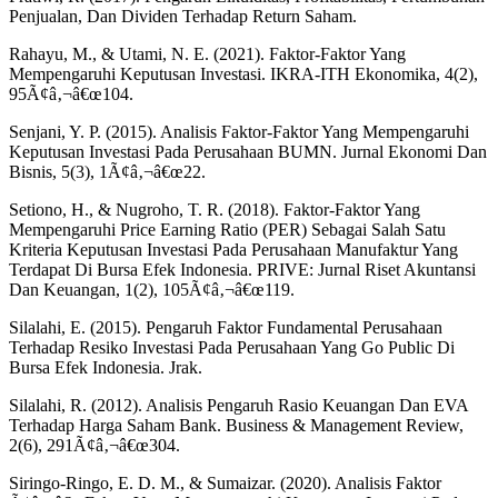
Penjualan, Dan Dividen Terhadap Return Saham.
Rahayu, M., & Utami, N. E. (2021). Faktor-Faktor Yang
Mempengaruhi Keputusan Investasi. IKRA-ITH Ekonomika, 4(2),
95Ã¢â‚¬â€œ104.
Senjani, Y. P. (2015). Analisis Faktor-Faktor Yang Mempengaruhi
Keputusan Investasi Pada Perusahaan BUMN. Jurnal Ekonomi Dan
Bisnis, 5(3), 1Ã¢â‚¬â€œ22.
Setiono, H., & Nugroho, T. R. (2018). Faktor-Faktor Yang
Mempengaruhi Price Earning Ratio (PER) Sebagai Salah Satu
Kriteria Keputusan Investasi Pada Perusahaan Manufaktur Yang
Terdapat Di Bursa Efek Indonesia. PRIVE: Jurnal Riset Akuntansi
Dan Keuangan, 1(2), 105Ã¢â‚¬â€œ119.
Silalahi, E. (2015). Pengaruh Faktor Fundamental Perusahaan
Terhadap Resiko Investasi Pada Perusahaan Yang Go Public Di
Bursa Efek Indonesia. Jrak.
Silalahi, R. (2012). Analisis Pengaruh Rasio Keuangan Dan EVA
Terhadap Harga Saham Bank. Business & Management Review,
2(6), 291Ã¢â‚¬â€œ304.
Siringo-Ringo, E. D. M., & Sumaizar. (2020). Analisis Faktor