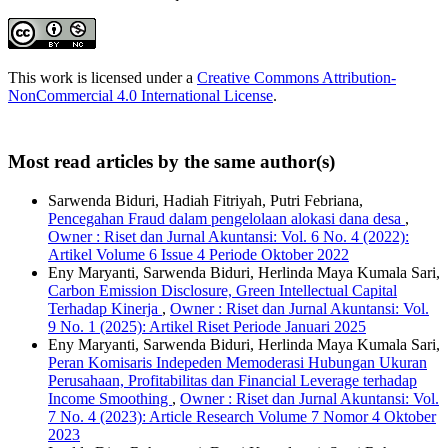
This work is licensed under a
Creative Commons Attribution-
NonCommercial 4.0 International License
.
Most read articles by the same author(s)
Sarwenda Biduri, Hadiah Fitriyah, Putri Febriana,
Pencegahan Fraud dalam pengelolaan alokasi dana desa
,
Owner : Riset dan Jurnal Akuntansi: Vol. 6 No. 4 (2022):
Artikel Volume 6 Issue 4 Periode Oktober 2022
Eny Maryanti, Sarwenda Biduri, Herlinda Maya Kumala Sari,
Carbon Emission Disclosure, Green Intellectual Capital
Terhadap Kinerja
,
Owner : Riset dan Jurnal Akuntansi: Vol.
9 No. 1 (2025): Artikel Riset Periode Januari 2025
Eny Maryanti, Sarwenda Biduri, Herlinda Maya Kumala Sari,
Peran Komisaris Indepeden Memoderasi Hubungan Ukuran
Perusahaan, Profitabilitas dan Financial Leverage terhadap
Income Smoothing
,
Owner : Riset dan Jurnal Akuntansi: Vol.
7 No. 4 (2023): Article Research Volume 7 Nomor 4 Oktober
2023