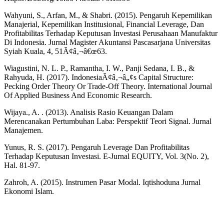
Wahyuni, S., Arfan, M., & Shabri. (2015). Pengaruh Kepemilikan
Manajerial, Kepemilikan Institusional, Financial Leverage, Dan
Profitabilitas Terhadap Keputusan Investasi Perusahaan Manufaktur
Di Indonesia. Jurnal Magister Akuntansi Pascasarjana Universitas
Syiah Kuala, 4, 51Ã¢â‚¬â€œ63.
Wiagustini, N. L. P., Ramantha, I. W., Panji Sedana, I. B., &
Rahyuda, H. (2017). IndonesiaÃ¢â‚¬â„¢s Capital Structure:
Pecking Order Theory Or Trade-Off Theory. International Journal
Of Applied Business And Economic Research.
Wijaya., A. . (2013). Analisis Rasio Keuangan Dalam
Merencanakan Pertumbuhan Laba: Perspektif Teori Signal. Jurnal
Manajemen.
Yunus, R. S. (2017). Pengaruh Leverage Dan Profitabilitas
Terhadap Keputusan Investasi. E-Jurnal EQUITY, Vol. 3(No. 2),
Hal. 81-97.
Zahroh, A. (2015). Instrumen Pasar Modal. Iqtishoduna Jurnal
Ekonomi Islam.