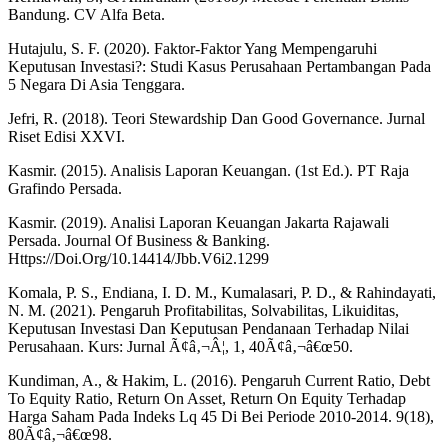
Bandung. CV Alfa Beta.
Hutajulu, S. F. (2020). Faktor-Faktor Yang Mempengaruhi
Keputusan Investasi?: Studi Kasus Perusahaan Pertambangan Pada
5 Negara Di Asia Tenggara.
Jefri, R. (2018). Teori Stewardship Dan Good Governance. Jurnal
Riset Edisi XXVI.
Kasmir. (2015). Analisis Laporan Keuangan. (1st Ed.). PT Raja
Grafindo Persada.
Kasmir. (2019). Analisi Laporan Keuangan Jakarta Rajawali
Persada. Journal Of Business & Banking.
Https://Doi.Org/10.14414/Jbb.V6i2.1299
Komala, P. S., Endiana, I. D. M., Kumalasari, P. D., & Rahindayati,
N. M. (2021). Pengaruh Profitabilitas, Solvabilitas, Likuiditas,
Keputusan Investasi Dan Keputusan Pendanaan Terhadap Nilai
Perusahaan. Kurs: Jurnal Ã¢â‚¬Â¦, 1, 40Ã¢â‚¬â€œ50.
Kundiman, A., & Hakim, L. (2016). Pengaruh Current Ratio, Debt
To Equity Ratio, Return On Asset, Return On Equity Terhadap
Harga Saham Pada Indeks Lq 45 Di Bei Periode 2010-2014. 9(18),
80Ã¢â‚¬â€œ98.