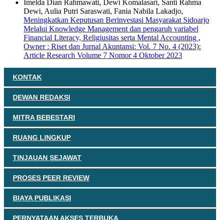
Imelda Dian Rahmawati, Dewi Komalasari, Santi Rahma
Dewi, Aulia Putri Saraswati, Fania Nabila Lakadjo,
Meningkatkan Keputusan Berinvestasi Masyarakat Sidoarjo
Melalui Knowledge Management dan pengaruh variabel
Financial Literacy, Religiusitas serta Mental Accounting
,
Owner : Riset dan Jurnal Akuntansi: Vol. 7 No. 4 (2023):
Article Research Volume 7 Nomor 4 Oktober 2023
KONTAK
DEWAN REDAKSI
MITRA BEBESTARI
RUANG LINGKUP
TINJAUAN SEJAWAT
PROSES PEER REVIEW
BIAYA PUBLIKASI
PERNYATAAN AKSES TERBUKA