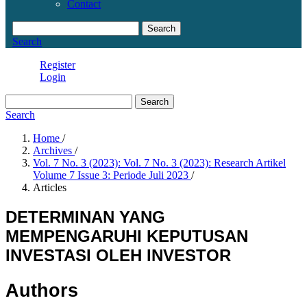
Contact
Search
Search
Register
Login
Search
Search
Home
/
Archives
/
Vol. 7 No. 3 (2023): Vol. 7 No. 3 (2023): Research Artikel
Volume 7 Issue 3: Periode Juli 2023
/
Articles
DETERMINAN YANG
MEMPENGARUHI KEPUTUSAN
INVESTASI OLEH INVESTOR
Authors