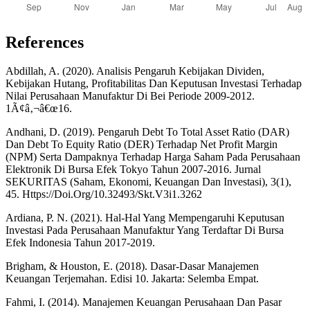
References
Abdillah, A. (2020). Analisis Pengaruh Kebijakan Dividen,
Kebijakan Hutang, Profitabilitas Dan Keputusan Investasi Terhadap
Nilai Perusahaan Manufaktur Di Bei Periode 2009-2012.
1Ã¢â‚¬â€œ16.
Andhani, D. (2019). Pengaruh Debt To Total Asset Ratio (DAR)
Dan Debt To Equity Ratio (DER) Terhadap Net Profit Margin
(NPM) Serta Dampaknya Terhadap Harga Saham Pada Perusahaan
Elektronik Di Bursa Efek Tokyo Tahun 2007-2016. Jurnal
SEKURITAS (Saham, Ekonomi, Keuangan Dan Investasi), 3(1),
45. Https://Doi.Org/10.32493/Skt.V3i1.3262
Ardiana, P. N. (2021). Hal-Hal Yang Mempengaruhi Keputusan
Investasi Pada Perusahaan Manufaktur Yang Terdaftar Di Bursa
Efek Indonesia Tahun 2017-2019.
Brigham, & Houston, E. (2018). Dasar-Dasar Manajemen
Keuangan Terjemahan. Edisi 10. Jakarta: Selemba Empat.
Fahmi, I. (2014). Manajemen Keuangan Perusahaan Dan Pasar