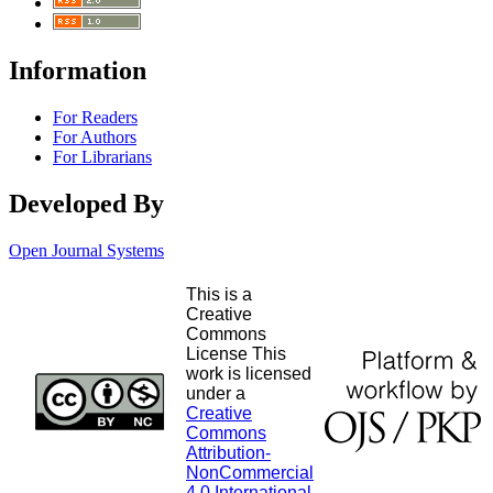
Information
For Readers
For Authors
For Librarians
Developed By
Open Journal Systems
This is a
Creative
Commons
License This
work is licensed
under a
Creative
Commons
Attribution-
NonCommercial
4.0 International