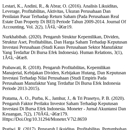
Lestari, K., Andini, R., & Abrar, O. (2016). Analisis Likuiditas,
Leverage, Profitabilitas, Aktivitas, Ukuran Perusahaan Dan
Penilaian Pasar Terhadap Return Saham (Pada Perusahaan Real
Estate Dan Property Di BEI) Periode Tahun 2009-2014. Journal Of
Accounting, Vol. 2(2), 1Ã¢â‚¬â€œ19.
Nurkhabibah. (2020). Pengaruh Struktur Kepemilikan, Dividen,
Struktur Aset, Profitabilitas, Dan Harga Saham Terhadap Keputusan
Investasi Perusahaan (Studi Kasus Perusahaan Sektor Manufaktur
Yang Terdaftar Di Bursa Efek Indonesia). Human Relations, 3(1),
1Ã¢â‚¬â€œ8.
Prabawati, R. (2018). Pengaruh Profitabilitas, Kepemilikan
Manajerial, Kebijakan Dividen, Kebijakan Hutang, Dan Keputusan
Investasi Terhadap Nilai Perusahaan (Studi Empiris Pada
Perusahaan Manufaktur Yang Terdaftar Di Bursa Efek Indonesia
Periode 2013-2015).
Pratama, A. O., Purba, K., Jamhur, J., & Tri Prasetyo, P. B. (2020).
Pengaruh Faktor Perilaku Investor Saham Terhadap Keputusan
Investasi Di Bursa Efek Indonesia. Moneter - Jurnal Akuntansi Dan
Keuangan, 7(2), 170Ã¢â‚¬â€œ179.
Https://Doi.Org/10.31294/Moneter.V7i2.8659
Pratiwi, R. (2017). Pengaruh Likuiditas, Profitabilitas, Pertumbuhan