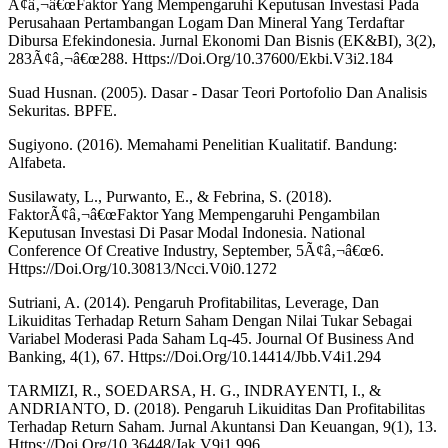
Ã¢â‚¬â€œFaktor Yang Mempengaruhi Keputusan Investasi Pada
Perusahaan Pertambangan Logam Dan Mineral Yang Terdaftar
Dibursa Efekindonesia. Jurnal Ekonomi Dan Bisnis (EK&BI), 3(2),
283Ã¢â‚¬â€œ288. Https://Doi.Org/10.37600/Ekbi.V3i2.184
Suad Husnan. (2005). Dasar - Dasar Teori Portofolio Dan Analisis
Sekuritas. BPFE.
Sugiyono. (2016). Memahami Penelitian Kualitatif. Bandung:
Alfabeta.
Susilawaty, L., Purwanto, E., & Febrina, S. (2018).
FaktorÃ¢â‚¬â€œFaktor Yang Mempengaruhi Pengambilan
Keputusan Investasi Di Pasar Modal Indonesia. National
Conference Of Creative Industry, September, 5Ã¢â‚¬â€œ6.
Https://Doi.Org/10.30813/Ncci.V0i0.1272
Sutriani, A. (2014). Pengaruh Profitabilitas, Leverage, Dan
Likuiditas Terhadap Return Saham Dengan Nilai Tukar Sebagai
Variabel Moderasi Pada Saham Lq-45. Journal Of Business And
Banking, 4(1), 67. Https://Doi.Org/10.14414/Jbb.V4i1.294
TARMIZI, R., SOEDARSA, H. G., INDRAYENTI, I., &
ANDRIANTO, D. (2018). Pengaruh Likuiditas Dan Profitabilitas
Terhadap Return Saham. Jurnal Akuntansi Dan Keuangan, 9(1), 13.
Https://Doi.Org/10.36448/Jak.V9i1.996