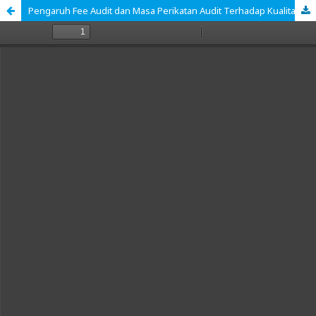
Pengaruh Fee Audit dan Masa Perikatan Audit Terhadap Kualitas Audit