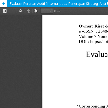
Evaluasi Peranan Audit Internal pada Penerapan Strategi Anti 