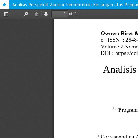
Analisis Perspektif Auditor Kementerian Keuangan atas Penga