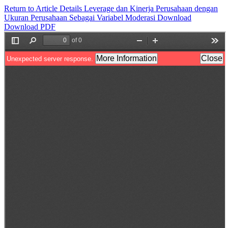
Return to Article Details
Leverage dan Kinerja Perusahaan dengan
Ukuran Perusahaan Sebagai Variabel Moderasi
Download
Download PDF