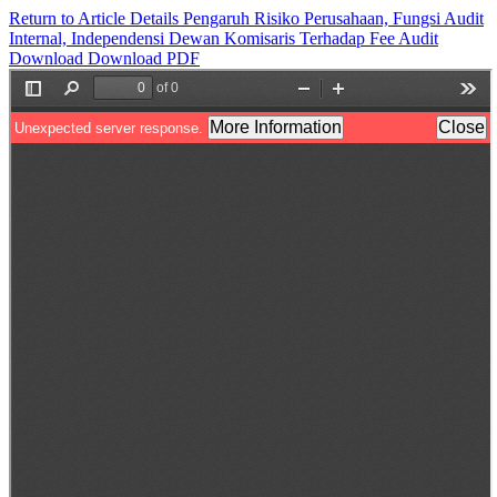
Return to Article Details
Pengaruh Risiko Perusahaan, Fungsi Audit
Internal, Independensi Dewan Komisaris Terhadap Fee Audit
Download
Download PDF