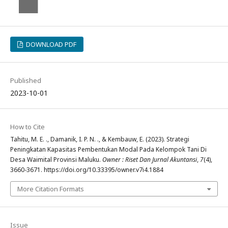
DOWNLOAD PDF
Published
2023-10-01
How to Cite
Tahitu, M. E. ., Damanik, I. P. N. ., & Kembauw, E. (2023). Strategi
Peningkatan Kapasitas Pembentukan Modal Pada Kelompok Tani Di
Desa Waimital Provinsi Maluku.
Owner : Riset Dan Jurnal Akuntansi
,
7
(4),
3660-3671. https://doi.org/10.33395/owner.v7i4.1884
More Citation Formats
Issue