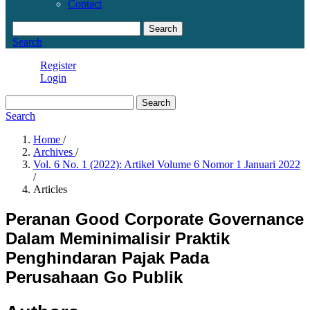
Contact
Search
Search
Register
Login
Search
Search
Home
/
Archives
/
Vol. 6 No. 1 (2022): Artikel Volume 6 Nomor 1 Januari 2022
/
Articles
Peranan Good Corporate Governance
Dalam Meminimalisir Praktik
Penghindaran Pajak Pada
Perusahaan Go Publik