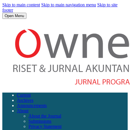
Skip to main content
Skip to main navigation menu
Skip to site
footer
Open Menu
Current
Archives
Announcements
About
About the Journal
Submissions
Privacy Statement