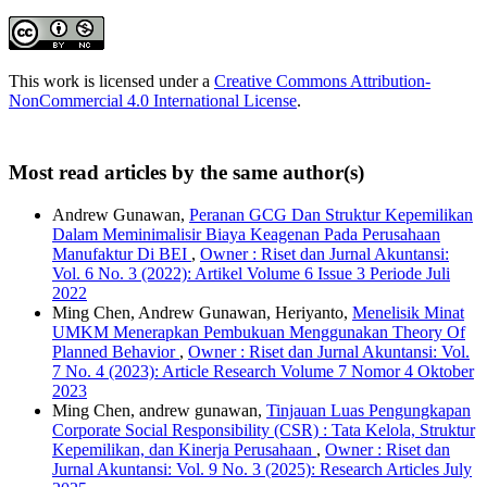
This work is licensed under a
Creative Commons Attribution-
NonCommercial 4.0 International License
.
Most read articles by the same author(s)
Andrew Gunawan,
Peranan GCG Dan Struktur Kepemilikan
Dalam Meminimalisir Biaya Keagenan Pada Perusahaan
Manufaktur Di BEI
,
Owner : Riset dan Jurnal Akuntansi:
Vol. 6 No. 3 (2022): Artikel Volume 6 Issue 3 Periode Juli
2022
Ming Chen, Andrew Gunawan, Heriyanto,
Menelisik Minat
UMKM Menerapkan Pembukuan Menggunakan Theory Of
Planned Behavior
,
Owner : Riset dan Jurnal Akuntansi: Vol.
7 No. 4 (2023): Article Research Volume 7 Nomor 4 Oktober
2023
Ming Chen, andrew gunawan,
Tinjauan Luas Pengungkapan
Corporate Social Responsibility (CSR) : Tata Kelola, Struktur
Kepemilikan, dan Kinerja Perusahaan
,
Owner : Riset dan
Jurnal Akuntansi: Vol. 9 No. 3 (2025): Research Articles July