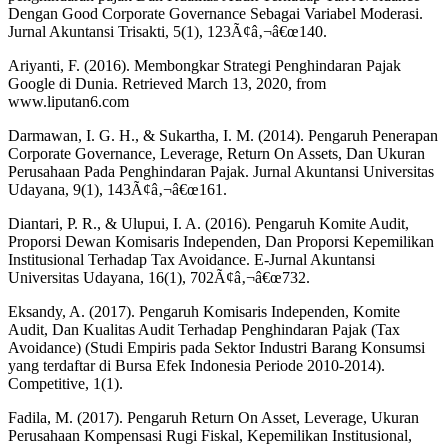
Dengan Good Corporate Governance Sebagai Variabel Moderasi.
Jurnal Akuntansi Trisakti, 5(1), 123Ã¢â‚¬â€œ140.
Ariyanti, F. (2016). Membongkar Strategi Penghindaran Pajak
Google di Dunia. Retrieved March 13, 2020, from
www.liputan6.com
Darmawan, I. G. H., & Sukartha, I. M. (2014). Pengaruh Penerapan
Corporate Governance, Leverage, Return On Assets, Dan Ukuran
Perusahaan Pada Penghindaran Pajak. Jurnal Akuntansi Universitas
Udayana, 9(1), 143Ã¢â‚¬â€œ161.
Diantari, P. R., & Ulupui, I. A. (2016). Pengaruh Komite Audit,
Proporsi Dewan Komisaris Independen, Dan Proporsi Kepemilikan
Institusional Terhadap Tax Avoidance. E-Jurnal Akuntansi
Universitas Udayana, 16(1), 702Ã¢â‚¬â€œ732.
Eksandy, A. (2017). Pengaruh Komisaris Independen, Komite
Audit, Dan Kualitas Audit Terhadap Penghindaran Pajak (Tax
Avoidance) (Studi Empiris pada Sektor Industri Barang Konsumsi
yang terdaftar di Bursa Efek Indonesia Periode 2010-2014).
Competitive, 1(1).
Fadila, M. (2017). Pengaruh Return On Asset, Leverage, Ukuran
Perusahaan Kompensasi Rugi Fiskal, Kepemilikan Institusional,