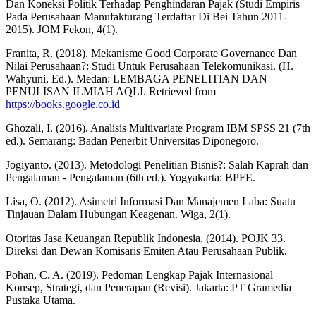
Dan Koneksi Politik Terhadap Penghindaran Pajak (Studi Empiris
Pada Perusahaan Manufakturang Terdaftar Di Bei Tahun 2011-
2015). JOM Fekon, 4(1).
Franita, R. (2018). Mekanisme Good Corporate Governance Dan
Nilai Perusahaan?: Studi Untuk Perusahaan Telekomunikasi. (H.
Wahyuni, Ed.). Medan: LEMBAGA PENELITIAN DAN
PENULISAN ILMIAH AQLI. Retrieved from
https://books.google.co.id
Ghozali, I. (2016). Analisis Multivariate Program IBM SPSS 21 (7th
ed.). Semarang: Badan Penerbit Universitas Diponegoro.
Jogiyanto. (2013). Metodologi Penelitian Bisnis?: Salah Kaprah dan
Pengalaman - Pengalaman (6th ed.). Yogyakarta: BPFE.
Lisa, O. (2012). Asimetri Informasi Dan Manajemen Laba: Suatu
Tinjauan Dalam Hubungan Keagenan. Wiga, 2(1).
Otoritas Jasa Keuangan Republik Indonesia. (2014). POJK 33.
Direksi dan Dewan Komisaris Emiten Atau Perusahaan Publik.
Pohan, C. A. (2019). Pedoman Lengkap Pajak Internasional
Konsep, Strategi, dan Penerapan (Revisi). Jakarta: PT Gramedia
Pustaka Utama.