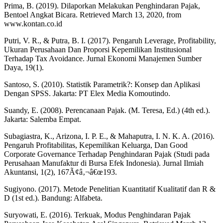
Prima, B. (2019). Dilaporkan Melakukan Penghindaran Pajak,
Bentoel Angkat Bicara. Retrieved March 13, 2020, from
www.kontan.co.id
Putri, V. R., & Putra, B. I. (2017). Pengaruh Leverage, Profitability,
Ukuran Perusahaan Dan Proporsi Kepemilikan Institusional
Terhadap Tax Avoidance. Jurnal Ekonomi Manajemen Sumber
Daya, 19(1).
Santoso, S. (2010). Statistik Parametrik?: Konsep dan Aplikasi
Dengan SPSS. Jakarta: PT Elex Media Komoutindo.
Suandy, E. (2008). Perencanaan Pajak. (M. Teresa, Ed.) (4th ed.).
Jakarta: Salemba Empat.
Subagiastra, K., Arizona, I. P. E., & Mahaputra, I. N. K. A. (2016).
Pengaruh Profitabilitas, Kepemilikan Keluarga, Dan Good
Corporate Governance Terhadap Penghindaran Pajak (Studi pada
Perusahaan Manufaktur di Bursa Efek Indonesia). Jurnal Ilmiah
Akuntansi, 1(2), 167Ã¢â‚¬â€œ193.
Sugiyono. (2017). Metode Penelitian Kuantitatif Kualitatif dan R &
D (1st ed.). Bandung: Alfabeta.
Suryowati, E. (2016). Terkuak, Modus Penghindaran Pajak