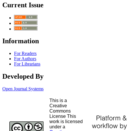
Current Issue
Information
For Readers
For Authors
For Librarians
Developed By
Open Journal Systems
This is a
Creative
Commons
License This
work is licensed
under a