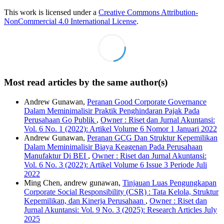
This work is licensed under a
Creative Commons Attribution-
NonCommercial 4.0 International License
.
Most read articles by the same author(s)
Andrew Gunawan,
Peranan Good Corporate Governance
Dalam Meminimalisir Praktik Penghindaran Pajak Pada
Perusahaan Go Publik
,
Owner : Riset dan Jurnal Akuntansi:
Vol. 6 No. 1 (2022): Artikel Volume 6 Nomor 1 Januari 2022
Andrew Gunawan,
Peranan GCG Dan Struktur Kepemilikan
Dalam Meminimalisir Biaya Keagenan Pada Perusahaan
Manufaktur Di BEI
,
Owner : Riset dan Jurnal Akuntansi:
Vol. 6 No. 3 (2022): Artikel Volume 6 Issue 3 Periode Juli
2022
Ming Chen, andrew gunawan,
Tinjauan Luas Pengungkapan
Corporate Social Responsibility (CSR) : Tata Kelola, Struktur
Kepemilikan, dan Kinerja Perusahaan
,
Owner : Riset dan
Jurnal Akuntansi: Vol. 9 No. 3 (2025): Research Articles July
2025