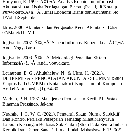
Hariyanto, E. 1999. Ã¢â‚¬Å“Analisis Kebutuhan Informasi
Akuntansi bagi Usaha Perdagangan Eceran (Retail) di Kotatip
Purwokerto.Ã¢â‚¬Â Jurnal Ekonomi Bisnis dan Akuntansi No.
1/Vol. 1/September.
Idrus. 2000. Akuntansi dan Pengusaha Kecil. Akuntansi. Edisi
07/Maret/Th. VII.
Jogiyanto. 2007. Ã¢â‚¬Å“Sistem Informasi KeperilakuanÃ¢â‚¬Â.
Andi. Yogyakarta.
Jogiyanto. 2008. Ã¢â‚¬Å“Metodologi Penelitian Sistem
InformasiÃ¢â‚¬Â. Andi. yogyakarta.
Leunupun, E. G., Ahuluheluw, N., & Ukru, H. (2021).
DETERMINAN PENCATATAN AKUNTANSI UMKM (Studi
Empiris Pada UMKM di Kota Tiakur). Kupna Jurnal: Kumpulan
Artikel Akuntansi, 2(1), 64-80.
Marbun, B.N. 1997. Manajemen Perusahaan Kecil. PT Pustaka
Binaman Pressindo. Jakarta.
Nugraha, I. G. W. C. (2021). Pengaruh Sikap, Norma Subjektif,
Dan Kontrol Perilaku Persepsian Terhadap Minat Menyusun
Laporan Keuangan Berbasis Sak Emkm (Studi Pada Sentra Industri
Keripik Dan Tempe Sanan). Jurnal Ilmiah Mahasiswa FEB, 9(2).