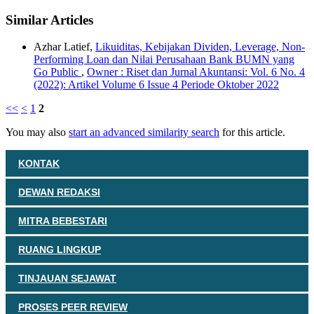
Similar Articles
Azhar Latief,
Likuiditas, Kebijakan Dividen, Leverage, Non-
Performing Loan dan Nilai Perusahaan Bank BUMN yang
Go Public
,
Owner : Riset dan Jurnal Akuntansi: Vol. 6 No. 4
(2022): Artikel Volume 6 Issue 4 Periode Oktober 2022
<<
<
1
2
You may also
start an advanced similarity search
for this article.
KONTAK
DEWAN REDAKSI
MITRA BEBESTARI
RUANG LINGKUP
TINJAUAN SEJAWAT
PROSES PEER REVIEW