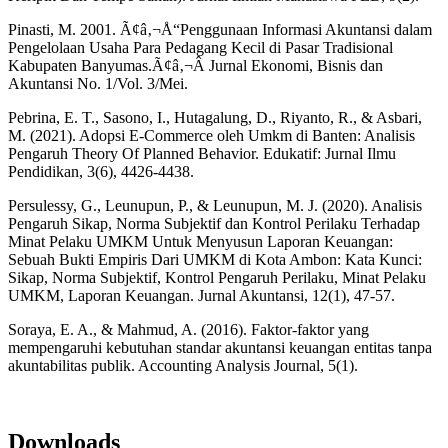
Pinasti, M. 2001. Ã¢â‚¬Å“Penggunaan Informasi Akuntansi dalam
Pengelolaan Usaha Para Pedagang Kecil di Pasar Tradisional
Kabupaten Banyumas.Ã¢â‚¬Â Jurnal Ekonomi, Bisnis dan
Akuntansi No. 1/Vol. 3/Mei.
Pebrina, E. T., Sasono, I., Hutagalung, D., Riyanto, R., & Asbari,
M. (2021). Adopsi E-Commerce oleh Umkm di Banten: Analisis
Pengaruh Theory Of Planned Behavior. Edukatif: Jurnal Ilmu
Pendidikan, 3(6), 4426-4438.
Persulessy, G., Leunupun, P., & Leunupun, M. J. (2020). Analisis
Pengaruh Sikap, Norma Subjektif dan Kontrol Perilaku Terhadap
Minat Pelaku UMKM Untuk Menyusun Laporan Keuangan:
Sebuah Bukti Empiris Dari UMKM di Kota Ambon: Kata Kunci:
Sikap, Norma Subjektif, Kontrol Pengaruh Perilaku, Minat Pelaku
UMKM, Laporan Keuangan. Jurnal Akuntansi, 12(1), 47-57.
Soraya, E. A., & Mahmud, A. (2016). Faktor-faktor yang
mempengaruhi kebutuhan standar akuntansi keuangan entitas tanpa
akuntabilitas publik. Accounting Analysis Journal, 5(1).
Downloads