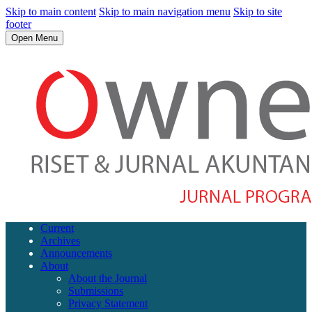
Skip to main content
Skip to main navigation menu
Skip to site
footer
Open Menu
Current
Archives
Announcements
About
About the Journal
Submissions
Privacy Statement