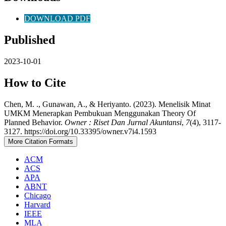
DOWNLOAD PDF
Published
2023-10-01
How to Cite
Chen, M. ., Gunawan, A., & Heriyanto. (2023). Menelisik Minat
UMKM Menerapkan Pembukuan Menggunakan Theory Of
Planned Behavior.
Owner : Riset Dan Jurnal Akuntansi
,
7
(4), 3117-
3127. https://doi.org/10.33395/owner.v7i4.1593
More Citation Formats
ACM
ACS
APA
ABNT
Chicago
Harvard
IEEE
MLA